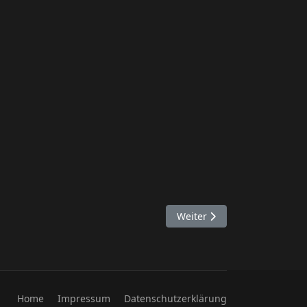
Nächster Beitrag: Lineup 20
Weiter
Home
Impressum
Datenschutzerklärung