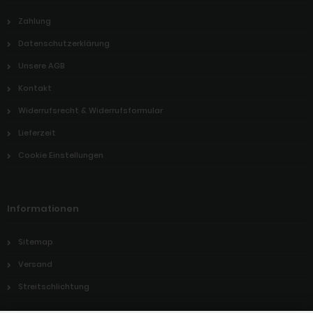
Zahlung
Datenschutzerklärung
Unsere AGB
Kontakt
Widerrufsrecht & Widerrufsformular
Lieferzeit
Cookie Einstellungen
Informationen
Sitemap
Versand
Streitschlichtung