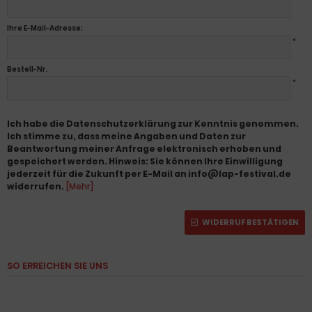
*
Ihre E-Mail-Adresse:
*
Bestell-Nr.
*
Ich habe die Datenschutzerklärung zur Kenntnis genommen.
Ich stimme zu, dass meine Angaben und Daten zur
Beantwortung meiner Anfrage elektronisch erhoben und
gespeichert werden. Hinweis: Sie können Ihre Einwilligung
jederzeit für die Zukunft per E-Mail an info@lap-festival.de
widerrufen.
[Mehr]
WIDERRUF BESTÄTIGEN
SO ERREICHEN SIE UNS